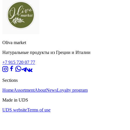
Oliva market
Натуральные продукты из Греции и Италии
+7 915 720 07 77
Sections
Home
Assortment
About
News
Loyalty program
Made in UDS
UDS website
Terms of use