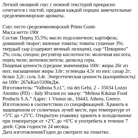
Легкий овощной соус с нежной текстурой прекрасно
сочетается с пастой, предавая каждой порции замечательные
средиземноморские ароматы.
Соус песто средиземноморский Primo Gusto
Масса нетто 190г
Состав: Перец 35,5%; масло подсолнечное; картофель;
домашний творог; вяленые томаты; томаты сушеные 3%;
твердый сыр (содержит яичный лизоцим), сыр “Пекорино”
2%; соль; специи; регулятор кислотности: молочная кислота,
перец чили; антиокислитель: диоксид серы.
Пищевая ценность (средние значения)на 100г: жиры 26г из
них: насыщенные жиры 3,6г; углеводы 4,5г из них: сахар 2г;
белки 3,2г; соль 3,4г. Энергетическая ценность (калорийность)
на 100г: 267кКал/1100кДж.
Изготовитель: “Valbona S.r.l.”, via dei Gelsi, 2 – 35034 Lozzo
Atestino (PD) – Italy Италия по заказу: “Melissa Kikizas Food
Products S.A.” Адрес: 1 Vionos str., 10443, Athens, Greece.
Изготовлено в соответствии со спецификацией. Хранить в
защищенном от солнечных лучей месте, при температуре от
+5°С до +25°С. Открытую упаковку хранить в холодильнике
при температуре от +2°С до +6°С и употребить в течение 7
дней. Срок годности 24 месяца.
Дата изготовления/Годен до смотрите на этикетке.