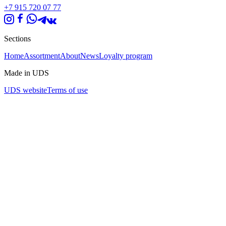
+7 915 720 07 77
Sections
Home
Assortment
About
News
Loyalty program
Made in UDS
UDS website
Terms of use