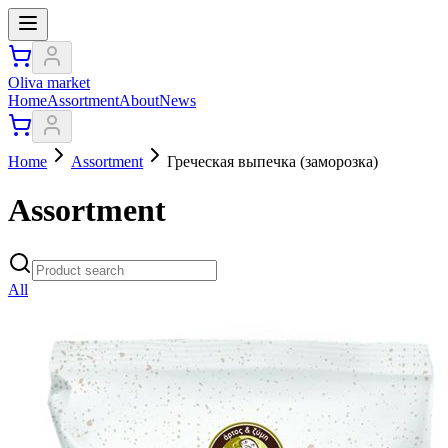
Oliva market
Home
Assortment
About
News
Home
Assortment
Греческая выпечка (заморозка)
Assortment
All