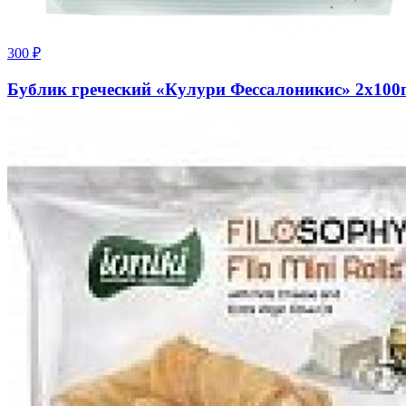
300
₽
Бублик греческий «Кулури Фессалоникис» 2х100